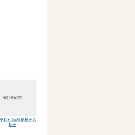
 第128回民謡祭 民謡祐
徳会