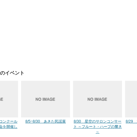
のイベント
コンクール
8/5~8/30 あきた民謡展
8/30 星空のサロンコンサー
8/29
会を開催し
ト ～フルート・ハープの響き
～