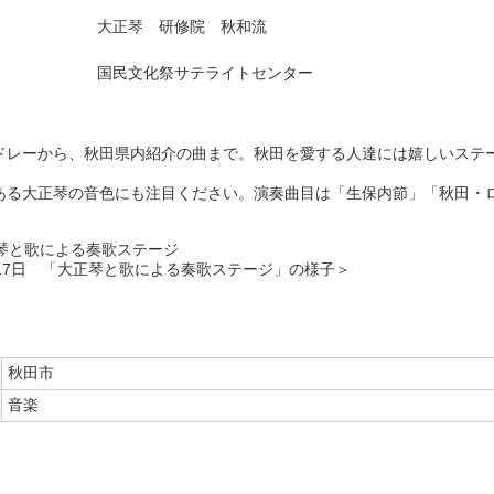
大正琴 研修院 秋和流
国民文化祭サテライトセンター
ドレーから、秋田県内紹介の曲まで。秋田を愛する人達には嬉しいステ
ある大正琴の音色にも注目ください。演奏曲目は「生保内節」「秋田・
17日 「大正琴と歌による奏歌ステージ」の様子＞
秋田市
音楽