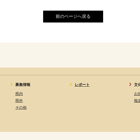
前のページへ戻る
募集情報
レポート
文
県内
お
県外
報
その他