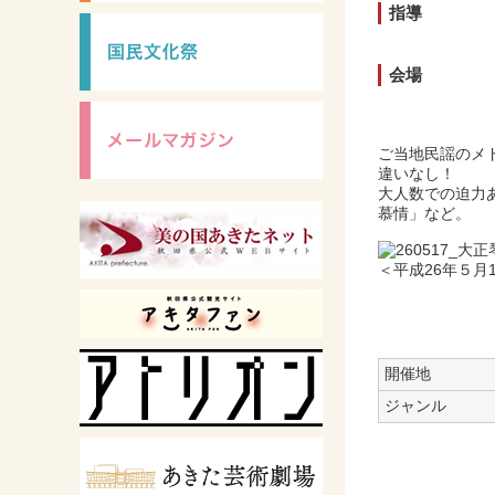
指導
会場
ご当地民謡のメ
違いなし！
大人数での迫力
慕情」など。
＜平成26年５月
開催地
ジャンル