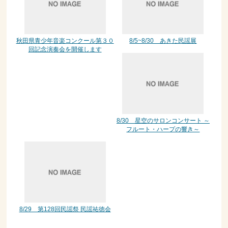
秋田県青少年音楽コンクール第３０
8/5~8/30 あきた民謡展
回記念演奏会を開催します
8/30 星空のサロンコンサート ～
フルート・ハープの響き～
8/29 第128回民謡祭 民謡祐徳会