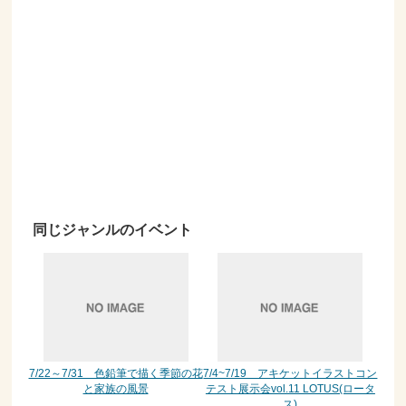
同じジャンルのイベント
7/22～7/31 色鉛筆で描く季節の花
7/4~7/19 アキケットイラストコン
と家族の風景
テスト展示会vol.11 LOTUS(ロータ
ス)