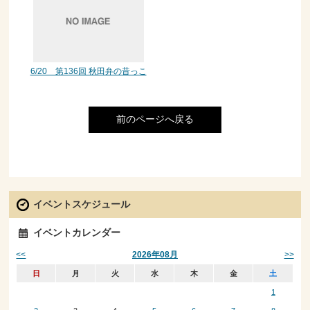
6/20 第136回 秋田弁の昔っこ
前のページへ戻る
イベントスケジュール
イベントカレンダー
<<
>>
2026年08月
日
月
火
水
木
金
土
1