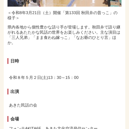
＜令和8年3月21日（土）開催「第133回 秋田弁の昔っこ」の
様子＞
県内各地から個性豊かな語り手が登場します。秋田弁で語り継
がれるあたたかな民話の世界をお楽しみください。主な演目は
「三人兄弟」「まま食わね嫁っこ」「なお爺のひとり言」ほ
か。
日時
令和８年５月２日(土)13：30～15：00
出演
あきた民話の会
会場
フォンテAKITA6F あきた文化交流発信センター