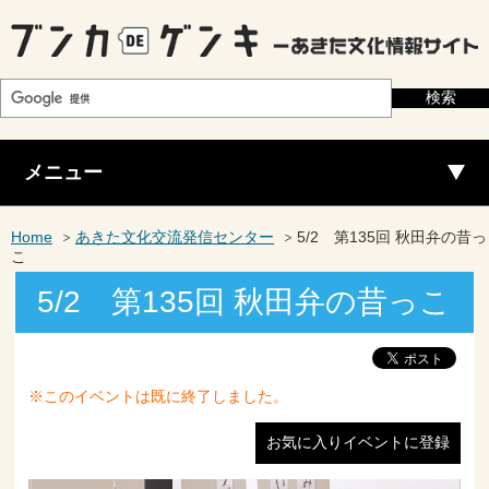
メニュー
Home
あきた文化交流発信センター
5/2 第135回 秋田弁の昔っ
こ
5/2 第135回 秋田弁の昔っこ
※このイベントは既に終了しました。
お気に入りイベントに登録