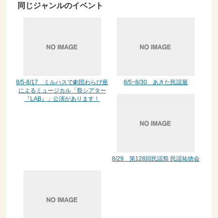
同じジャンルのイベント
8/5-8/17 ミルハスで劇団わらび座
8/5~8/30 あきた民謡展
によるミュージカル「祭シアター
『LAB』」公演があります！
8/29 第128回民謡祭 民謡祐徳会