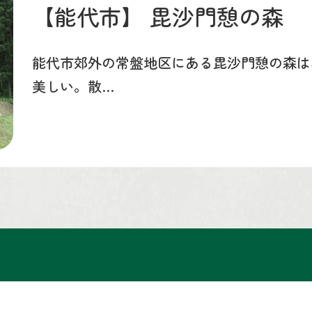
【能代市】
毘沙門憩の森
能代市郊外の常盤地区にある毘沙門憩の森は
美しい。散…