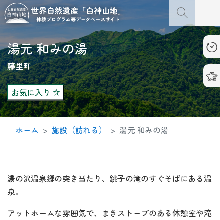
湯元 和みの湯
藤里町
お気に入り
ホーム
施設（訪れる）
湯元 和みの湯
湯の沢温泉郷の突き当たり、銚子の滝のすぐそばにある温
泉。
アットホームな雰囲気で、まきストーブのある休憩室や滝