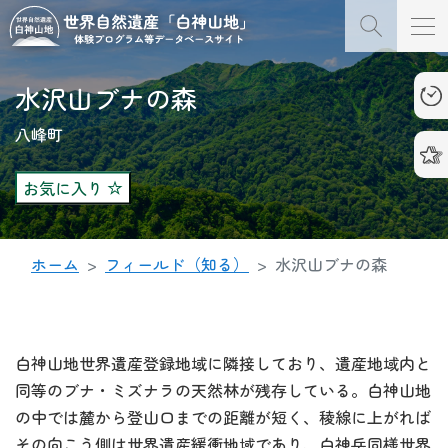
水沢山ブナの森
八峰町
お気に入り
ホーム
フィールド（知る）
水沢山ブナの森
白神山地世界遺産登録地域に隣接しており、遺産地域内と
同等のブナ・ミズナラの天然林が残存している。白神山地
の中では麓から登山口までの距離が短く、稜線に上がれば
その向こう側は世界遺産緩衝地域であり、白神岳同様世界