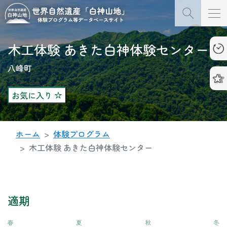
木工体験 あきた白神体験センター
八峰町
お気に入り
ホーム
体験プログラム
木工体験 あきた白神体験センター
適期
春
夏
秋
冬