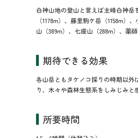
白神山地の登山と言えば主峰白神岳
（1178m）、藤里駒ケ岳（1158m
山（389m）、七座山（288m）、薬師
期待できる効果
各山岳ともタケノコ採りの時期以外
り、木々や森林生態系をしみじみと
所要時間