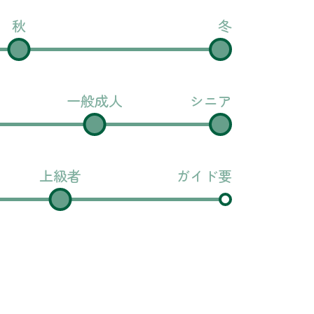
秋
冬
一般成人
シニア
上級者
ガイド要