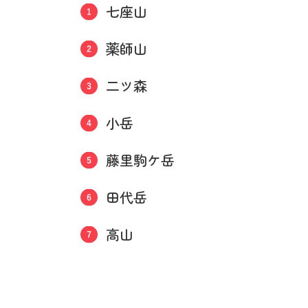
七座山
薬師山
二ツ森
小岳
藤里駒ケ岳
田代岳
高山