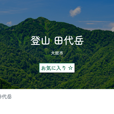
登山 田代岳
大館市
お気に入り
田代岳