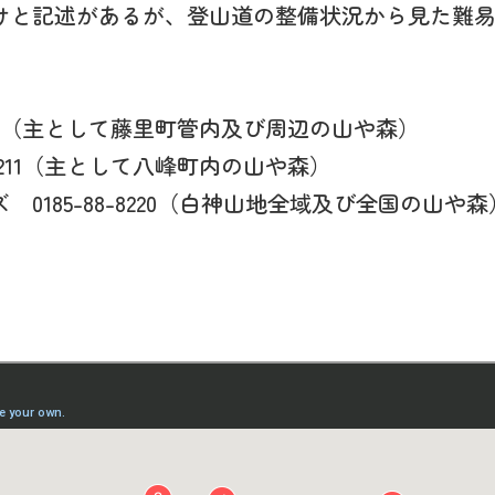
けと記述があるが、登山道の整備状況から見た難
2518（主として藤里町管内及び周辺の山や森）
-4211（主として八峰町内の山や森）
185-88-8220（白神山地全域及び全国の山や森