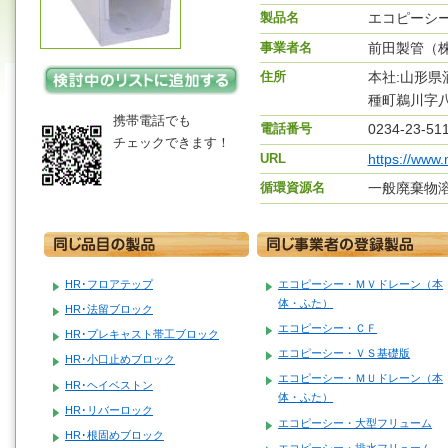
製品名
エコピーシ
事業者名
前田製管（
住所
本社:山形県
種町鵜川字八
携帯電話でも
電話番号
0234-23-51
チェックできます！
URL
https://www.
循環資源名
一般廃棄物
HR･フロアテップ
エコピーシー・ＭＶドレーン（本
体・ふた）
HR･法留ブロック
エコピーシー・ＣＦ
HR･プレキャスト帯工ブロック
エコピーシー・ＶＳ基礎版
HR･小口止めブロック
エコピーシー・ＭＵドレーン（本
HR･ヘイベストン
体・ふた）
HR･リバーロック
エコピーシー・大型フリューム
HR･根固めブロック
エコピーシー・排水フリューム