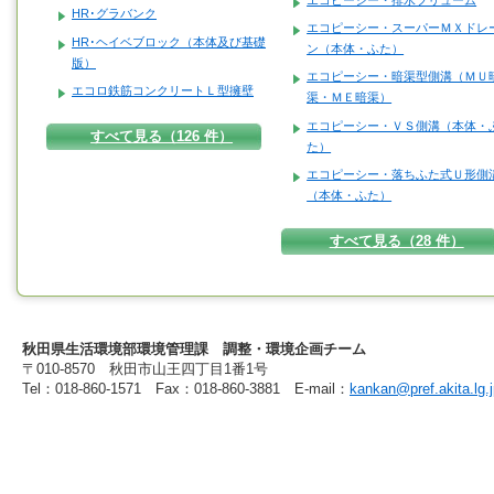
HR･グラバンク
エコピーシー・スーパーＭＸドレ
HR･ヘイベブロック（本体及び基礎
ン（本体・ふた）
版）
エコピーシー・暗渠型側溝（ＭＵ
エコロ鉄筋コンクリートＬ型擁壁
渠・ＭＥ暗渠）
エコピーシー・ＶＳ側溝（本体・
すべて見る（126 件）
た）
エコピーシー・落ちふた式Ｕ形側
（本体・ふた）
すべて見る（28 件）
秋田県生活環境部環境管理課 調整・環境企画チーム
〒010-8570 秋田市山王四丁目1番1号
Tel：018-860-1571 Fax：018-860-3881 E-mail：
kankan@pref.akita.lg.