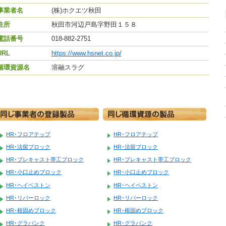
事業者名
(株)ホクエツ秋田
住所
秋田市河辺戸島字野田１５８
電話番号
018-882-2751
URL
https://www.hsnet.co.jp/
循環資源名
溶融スラグ
HR･フロアテップ
HR･フロアテップ
HR･法留ブロック
HR･法留ブロック
HR･プレキャスト帯工ブロック
HR･プレキャスト帯工ブロック
HR･小口止めブロック
HR･小口止めブロック
HR･ヘイベストン
HR･ヘイベストン
HR･リバーロック
HR･リバーロック
HR･根固めブロック
HR･根固めブロック
HR･グラバンク
HR･グラバンク