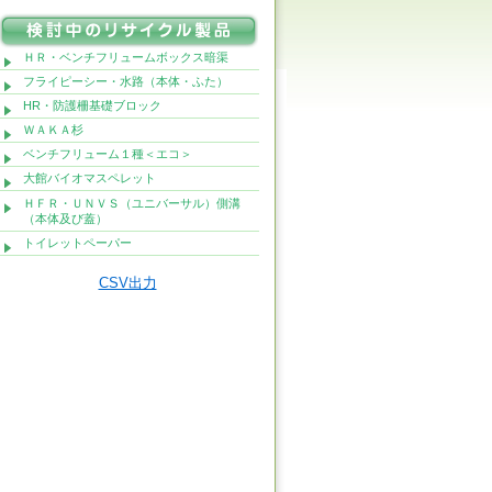
ＨＲ・ベンチフリュームボックス暗渠
フライピーシー・水路（本体・ふた）
HR・防護柵基礎ブロック
ＷＡＫＡ杉
ベンチフリューム１種＜エコ＞
大館バイオマスペレット
ＨＦＲ・ＵＮＶＳ（ユニバーサル）側溝
（本体及び蓋）
トイレットペーパー
CSV出力