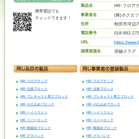
製品名
HR･フロア
携帯電話でも
事業者名
(株)ホクエ
チェックできます！
住所
秋田市河辺
電話番号
018-882-27
URL
https://www.
循環資源名
溶融スラグ
HR･フロアテップ
HR･フロアテップ
HR･法留ブロック
HR･法留ブロック
HR･プレキャスト帯工ブロック
HR･プレキャスト帯工ブロック
HR･小口止めブロック
HR･小口止めブロック
HR･ヘイベストン
HR･ヘイベストン
HR･リバーロック
HR･リバーロック
HR･根固めブロック
HR･根固めブロック
HR･グラバンク
HR･グラバンク