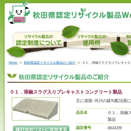
Home
秋田県認定リサイクル製品のご紹介
０１．溶融スラグ入りプレキャス
０１．溶融スラグ入りプレキャストコンクリート製品
主に道路･河川の緩勾配法面
品目名
０１．溶融
製品
認定番号
064109