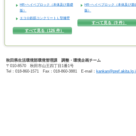
HR･ヘイベブロック（本体及び基礎
HR･ヘイベブロック（本体及び基
版）
版）
エコロ鉄筋コンクリートＬ型擁壁
すべて見る（9 件）
すべて見る（126 件）
秋田県生活環境部環境管理課 調整・環境企画チーム
〒010-8570 秋田市山王四丁目1番1号
Tel：018-860-1571 Fax：018-860-3881 E-mail：
kankan@pref.akita.lg.