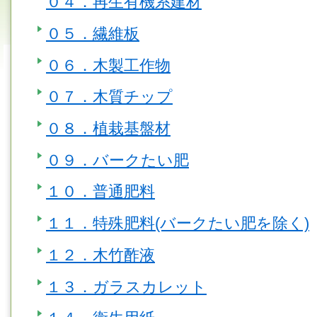
０４．再生有機系建材
０５．繊維板
０６．木製工作物
０７．木質チップ
０８．植栽基盤材
０９．バークたい肥
１０．普通肥料
１１．特殊肥料(バークたい肥を除く)
１２．木竹酢液
１３．ガラスカレット