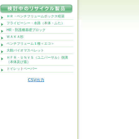
ＨＲ・ベンチフリュームボックス暗渠
フライピーシー・水路（本体・ふた）
HR・防護柵基礎ブロック
ＷＡＫＡ杉
ベンチフリューム１種＜エコ＞
大館バイオマスペレット
ＨＦＲ・ＵＮＶＳ（ユニバーサル）側溝
（本体及び蓋）
トイレットペーパー
CSV出力