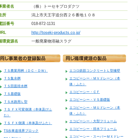
事業者名
（株）トーセキプロダクツ
住所
潟上市天王字追分西２６番地１０８
電話番号
018-872-1131
URL
http://toseki-products.co.jp/
循環資源名
一般廃棄物溶融スラグ
ＴＳ農業用桝（ＤＣ・ＤＷ）
エコロ鉄筋コンクリートＬ型擁壁
ＴＳ集水桝
エコピーシー・ＭＶドレーン（本
体・ふた）
ＴＳ田面排水桝
エコピーシー・ＣＦ
ＴＳ基礎版
エコピーシー・ＶＳ基礎版
ＴＳ水路用Ｌ型
エコピーシー・ＭＵドレーン（本
ＴＳ ＦＸ可変側溝（本体及びふ
体・ふた）
た）
エコピーシー・大型フリューム
ＴＳ ＦＸ側溝（本体及びふた）
エコピーシー・排水フリューム
TS歩車道境界ブロック
エコピーシー・スーパーＭＸドレー