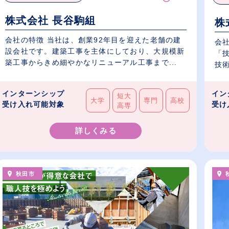
株式会社 長谷駒組
株
会社の特徴 当社は、創業92年目を迎えた老舗の建
会社
設会社です。建築工事を主体にしており、大規模新
「
築工事からきめ細やかなリニューアル工事まで...
技術
インターンシップ
イン
短大
大学
専門
高校
受け入れ可能対象
受け
高専
詳しくみる
秋田市