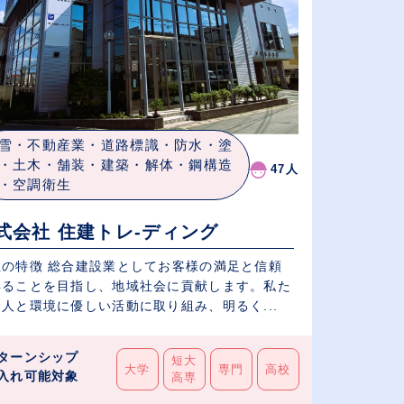
雪・不動産業・道路標識・防水・塗
・土木・舗装・建築・解体・鋼構造
47人
・空調衛生
式会社 住建トレ-ディング
社の特徴 総合建設業としてお客様の満足と信頼
得ることを目指し、地域社会に貢献します。私た
人と環境に優しい活動に取り組み、明るく...
ターンシップ
短大
大学
専門
高校
入れ可能対象
高専