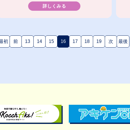
詳しくみる
最初
前
13
14
15
16
17
18
19
次
最後
(現在のページ)