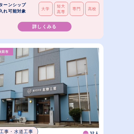
ターンシップ
短大
大学
専門
高校
入れ可能対象
高専
詳しくみる
秋田市
工事・水道工事
32人