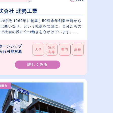
式会社 北勢工業
の特徴 1969年に創業し50有余年創業当時から
技は商いなり」という社是を念頭に、自分たちの
で社会の役に立つ働きを心がけています。...
ターンシップ
短大
大学
専門
高校
入れ可能対象
高専
詳しくみる
秋田市