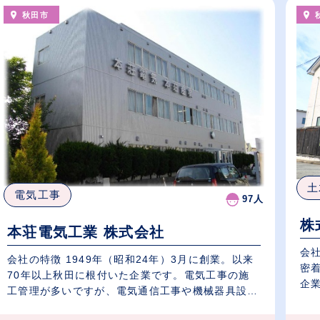
秋田市
土
電気工事
97人
株
本荘電気工業 株式会社
会
会社の特徴 1949年（昭和24年）3月に創業。以来
密
70年以上秋田に根付いた企業です。電気工事の施
企業
工管理が多いですが、電気通信工事や機械器具設
置...