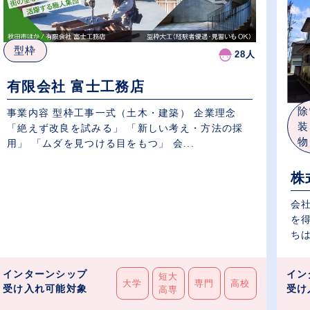
型枠
28人
有限会社 富士工務店
除
事業内容 型枠工事一式（土木・建築） 企業理念
装
「絶えず改良を試みる」 「新しい考え・方法の採
物
用」 「ムダを見つける目をもつ」 会...
株
会
を
ちは
インターンシップ
イン
短大
大学
専門
高校
受け入れ可能対象
受け
高専