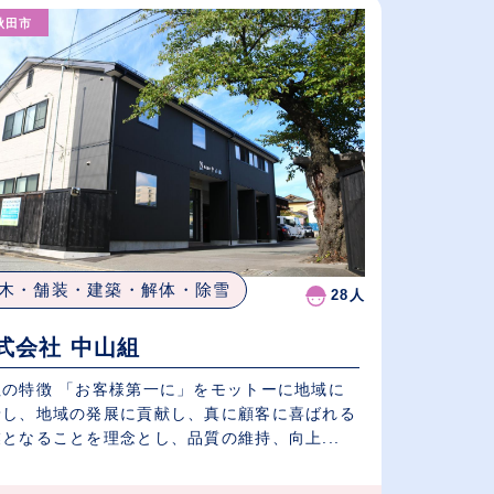
（⾼卒の給与を基準）
秋田市
従業員が多い順
休日数が多い順
木・舗装・建築・解体・除雪
28人
式会社 中山組
社の特徴 「お客様第一に」をモットーに地域に
着し、地域の発展に貢献し、真に顧客に喜ばれる
となることを理念とし、品質の維持、向上...