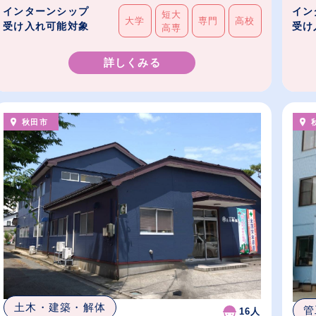
インターンシップ
イン
短大
大学
専門
高校
受け入れ可能対象
受け
高専
詳しくみる
秋田市
土木・建築・解体
管
16人