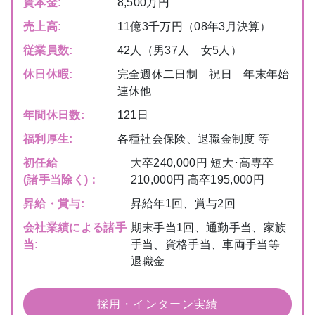
資本金:
8,500万円
売上高:
11億3千万円（08年3月決算）
従業員数:
42人（男37人 女5人）
休日休暇:
完全週休二日制 祝日 年末年始
連休他
年間休日数:
121日
福利厚生:
各種社会保険、退職金制度 等
初任給
大卒240,000円 短大･高専卒
(諸手当除く)：
210,000円 高卒195,000円
昇給・賞与:
昇給年1回、賞与2回
会社業績による諸手
期末手当1回、通勤手当、家族
当:
手当、資格手当、車両手当等
退職金
採用・インターン実績