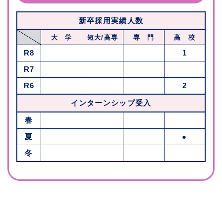
新卒採用実績人数
大 学
短大/高専
専 門
高 校
R8
1
R7
R6
2
インターンシップ受入
春
夏
●
冬