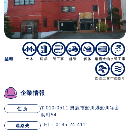
業種
土木
建築
管工事
舗装
解体
鋼構造物
水道工事
造園工事
空調衛生
企業情報
〒010-0511 男鹿市船川港船川字新
住 所
浜町54
TEL：0185-24-4111
連絡先