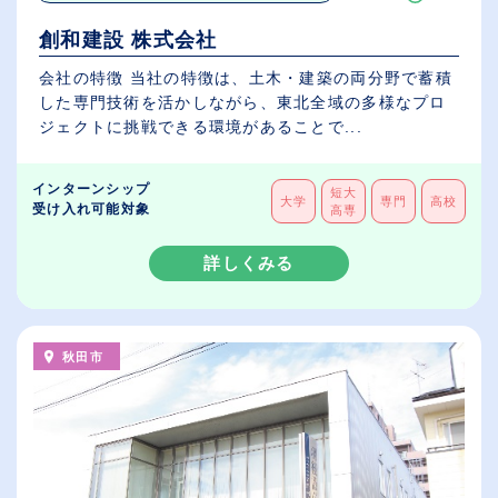
創和建設 株式会社
会社の特徴 当社の特徴は、土木・建築の両分野で蓄積
した専門技術を活かしながら、東北全域の多様なプロ
ジェクトに挑戦できる環境があることで...
インターンシップ
短大
大学
専門
高校
受け入れ可能対象
高専
詳しくみる
秋田市