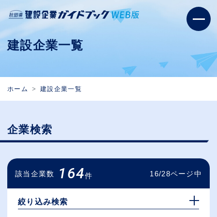
建設企業一覧
ホーム
建設企業一覧
企業検索
164
該当企業数
16/28ページ中
件
絞り込み検索