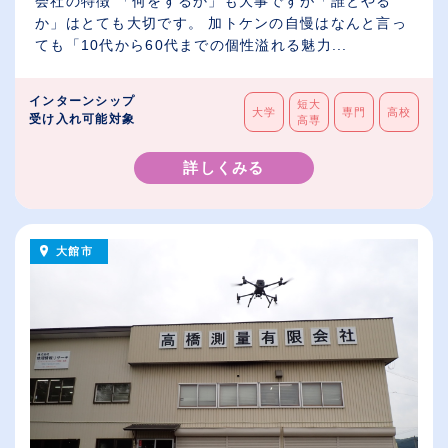
会社の特徴 「何をするか」も大事ですが「誰とやる
か」はとても大切です。 加トケンの自慢はなんと言っ
ても「10代から60代までの個性溢れる魅力...
インターンシップ
短大
大学
専門
高校
受け入れ可能対象
高専
詳しくみる
大館市