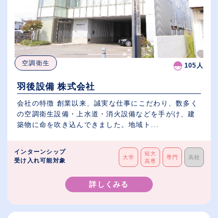
空調衛生
105人
羽後設備 株式会社
会社の特徴 創業以来、誠実な仕事にこだわり、数多く
の空調衛生設備・上水道・消火設備などを手がけ、建
築物に命を吹き込んできました。地域ト...
インターンシップ
短大
大学
専門
高校
受け入れ可能対象
高専
詳しくみる