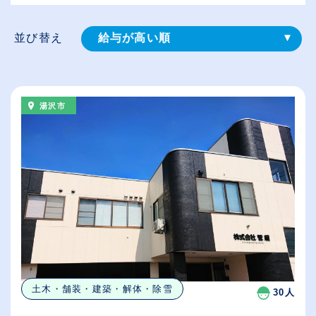
並び替え
給与が高い順
登録⽇順
従業員が多い順
湯沢市
休日数が多い順
土木・舗装・建築・解体・除雪
30人