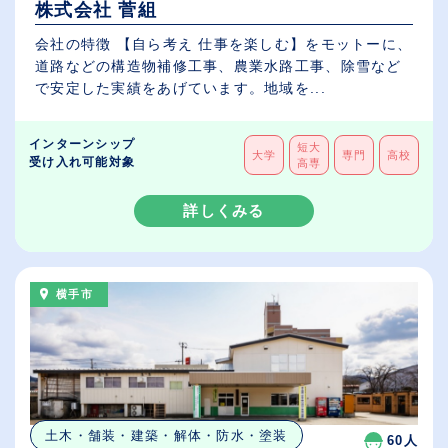
株式会社 菅組
会社の特徴 【自ら考え 仕事を楽しむ】をモットーに、
道路などの構造物補修工事、農業水路工事、除雪など
で安定した実績をあげています。地域を...
インターンシップ
短大
大学
専門
高校
受け入れ可能対象
高専
詳しくみる
横手市
土木・舗装・建築・解体・防水・塗装
60人