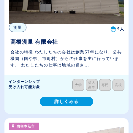
測量
9人
高橋測量 有限会社
会社の特徴 わたしたちの会社は創業57年になり、公共
機関（国や県、市町村）からの仕事を主に行っていま
す。 わたしたちの仕事は地域の皆さ...
インターンシップ
短大
大学
専門
高校
受け入れ可能対象
高専
詳しくみる
由利本荘市