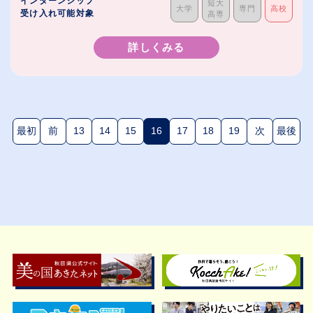
インターンシップ
短大
大学
専門
高校
受け入れ可能対象
高専
詳しくみる
最初
前
13
14
15
16
17
18
19
次
最後
(現在のページ)