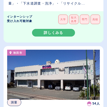
量」・「下水道調査・洗浄」・「リサイクル...
インターンシップ
短大
大学
専門
高校
受け入れ可能対象
高専
詳しくみる
秋田市
測量
54人