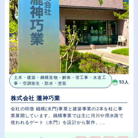
土木・建築・鋼構造物・解体・管工事・水道工
53人
事・空調衛生・防水・塗装
株式会社 瀧神巧業
会社の特徴 鐵構(水門)事業と建築事業の2本を柱に事
業展開しています。鐵構事業では主に河川や用水路で
使われるゲート（水門）を設計から製作、...