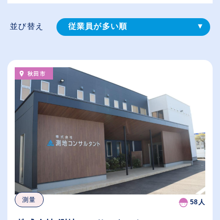
並び替え
従業員が多い順
登録⽇順
給与が高い順
秋田市
（⾼卒の給与を基準）
休日数が多い順
測量
58人