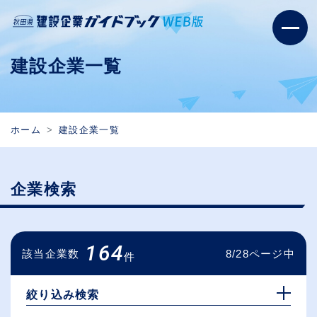
建設企業一覧
ホーム
建設企業一覧
企業検索
164
該当企業数
8/28ページ中
件
絞り込み検索