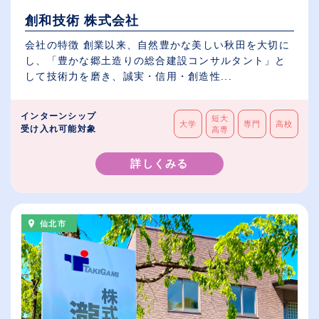
創和技術 株式会社
会社の特徴 創業以来、自然豊かな美しい秋田を大切に
し、「豊かな郷土造りの総合建設コンサルタント」と
して技術力を磨き、誠実・信用・創造性...
インターンシップ
短大
大学
専門
高校
受け入れ可能対象
高専
詳しくみる
仙北市