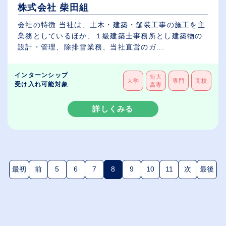
株式会社 柴田組
会社の特徴 当社は、土木・建築・舗装工事の施工を主
業務としているほか、１級建築士事務所とし建築物の
設計・管理、除排雪業務、当社直営のガ...
インターンシップ
短大
大学
専門
高校
受け入れ可能対象
高専
詳しくみる
最初
前
5
6
7
8
9
10
11
次
最後
(現在のページ)