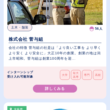
土木・舗装
56人
株式会社 菅与組
会社の特徴 菅与組の社是は「より良い工事を より早く
より安く より安全に」大正10年の創業。創業の地は潟
上市昭和。菅与組は創業100周年を迎...
インターンシップ
短大
大学
専門
高校
受け入れ可能対象
高専
詳しくみる
大仙市