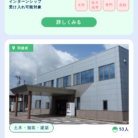
インターンシップ
短大
大学
専門
高校
受け入れ可能対象
高専
詳しくみる
羽後町
土木・舗装・建築
53人