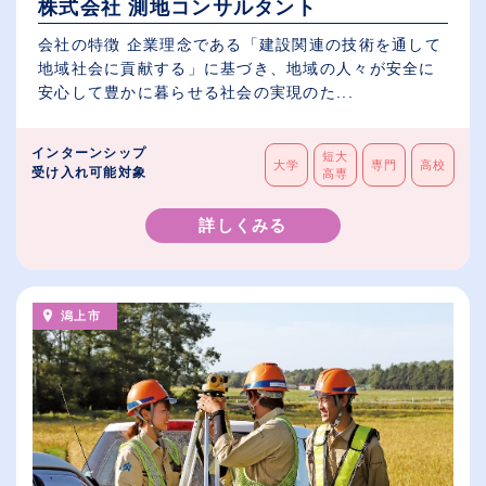
株式会社 測地コンサルタント
会社の特徴 企業理念である「建設関連の技術を通して
地域社会に貢献する」に基づき、地域の人々が安全に
安心して豊かに暮らせる社会の実現のた...
インターンシップ
短大
大学
専門
高校
受け入れ可能対象
高専
詳しくみる
潟上市