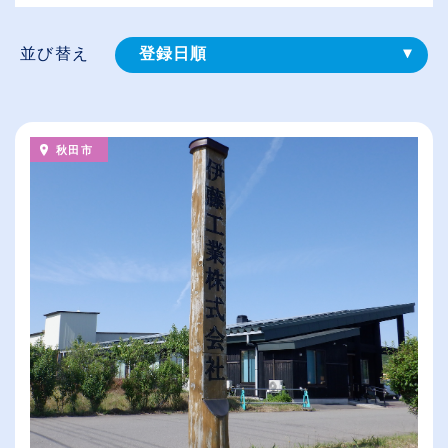
並び替え
登録⽇順
給与が高い順
（⾼卒の給与を基準）
秋田市
従業員が多い順
休日数が多い順