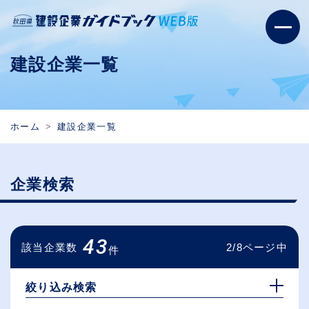
建設企業一覧
ホーム
建設企業一覧
企業検索
43
該当企業数
2/8ページ中
件
絞り込み検索