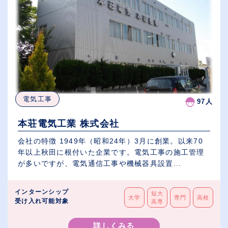
電気工事
97人
本荘電気工業 株式会社
会社の特徴 1949年（昭和24年）3月に創業。以来70
年以上秋田に根付いた企業です。電気工事の施工管理
が多いですが、電気通信工事や機械器具設置...
インターンシップ
短大
大学
専門
高校
受け入れ可能対象
高専
詳しくみる