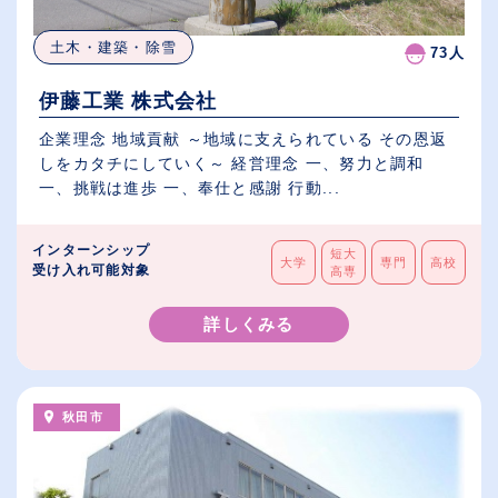
土木・建築・除雪
73人
伊藤工業 株式会社
企業理念 地域貢献 ～地域に支えられている その恩返
しをカタチにしていく～ 経営理念 一、努力と調和
一、挑戦は進歩 一、奉仕と感謝 行動...
インターンシップ
短大
大学
専門
高校
受け入れ可能対象
高専
詳しくみる
秋田市