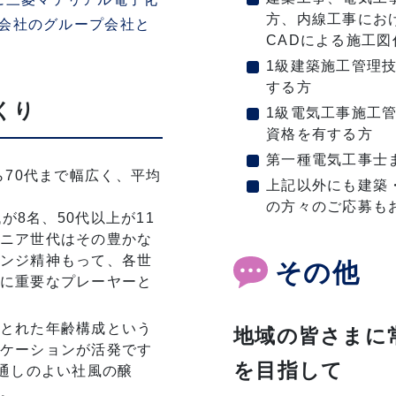
方、内線工事にお
会社のグループ会社と
CADによる施工図
1級建築施工管理
する方
くり
1級電気工事施工
資格を有する方
第一種電気工事士
ら70代まで幅広く、平均
上記以外にも建築
の方々のご応募も
が8名、50代以上が11
ニア世代はその豊かな
ンジ精神もって、各世
その他
に重要なプレーヤーと
とれた年齢構成という
地域の皆さまに
ケーションが活発です
を目指して
風通しのよい社風の醸
。