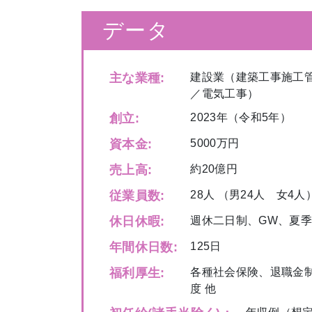
データ
主な業種:
建設業（建築工事施工
／電気工事）
創立:
2023年（令和5年）
資本金:
5000万円
売上高:
約20億円
従業員数:
28人 （男24人 女4人
休日休暇:
週休二日制、GW、夏季
年間休日数:
125日
福利厚生:
各種社会保険、退職金
度 他