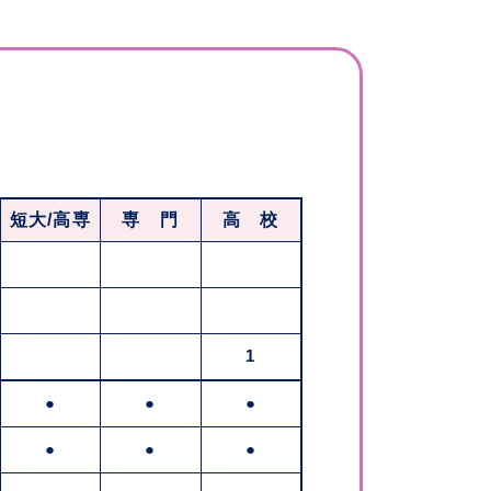
短大/高専
専 門
高 校
1
●
●
●
●
●
●