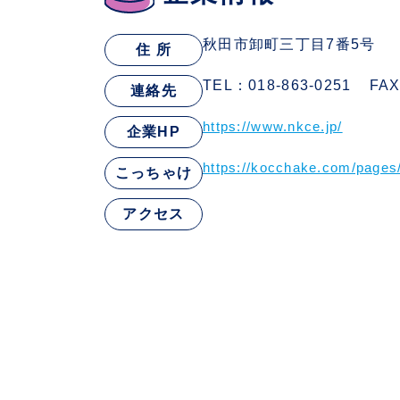
秋田市卸町三丁目7番5号
住 所
TEL：018-863-0251
FAX
連絡先
https://www.nkce.jp/
企業HP
https://kocchake.com/page
こっちゃけ
アクセス