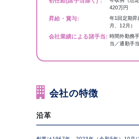
初任給
(諸手当除く)：
年収例（想定
420万円
昇給・賞与:
年1回定期昇
月、12月）
会社業績による諸手当:
時間外勤務
当／通勤手
会社の特徴
沿革
創業は1967年、2023年（令和5年）10