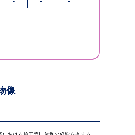
●
●
●
物像
事における施工管理業務の経験を有する