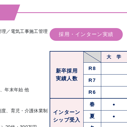
管理／電気工事施工管理
採用・インターン実績
大 学
R8
新卒採用
実績人数
）
R7
、年末年始 他
R6
春
●
制度、育児・介護休業制
インターン
夏
●
シップ受入