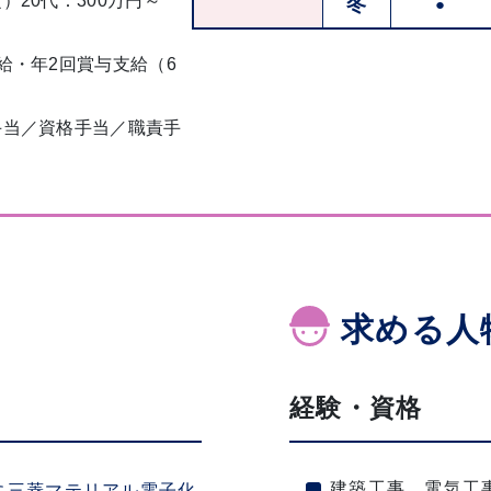
）20代：300万円～
冬
●
給・年2回賞与支給（6
手当／資格手当／職責手
当
求める人
経験・資格
建築工事、電気工
月に三菱マテリアル電子化