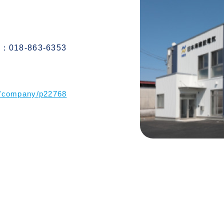
：018-863-6353
s/company/p22768