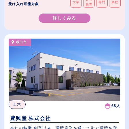
大学
専門
高校
受け入れ可能対象
高専
詳しくみる
秋田市
土木
68人
豊興産 株式会社
会社の特徴 創業以来、環境産業を通して街と環境を守