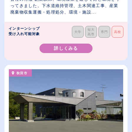
ってきました。下水道維持管理、土木関連工事、産業
廃棄物収集運搬・処理処分、環境・施設...
インターンシップ
短大
大学
専門
高校
受け入れ可能対象
高専
詳しくみる
秋田市