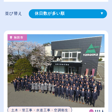
並び替え
休日数が多い順
登録⽇順
給与が高い順
秋田市
（⾼卒の給与を基準）
従業員が多い順
土木・管工事・水道工事・空調衛生
111人