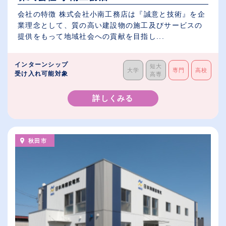
会社の特徴 株式会社小南工務店は『誠意と技術』を企
業理念として、質の高い建設物の施工及びサービスの
提供をもって地域社会への貢献を目指し...
インターンシップ
短大
大学
専門
高校
受け入れ可能対象
高専
詳しくみる
秋田市