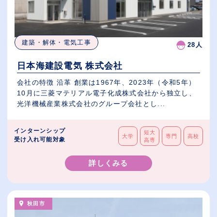
建築・解体・電気工事
28人
日本海建設電気 株式会社
会社の特徴 沿革 創業は1967年、2023年（令和5年）
10月に三菱マテリアル電子化成株式会社から独立し、
光洋機械産業株式会社のグループ会社とし...
インターンシップ
短大
大学
専門
高校
受け入れ可能対象
高専
詳しくみる
秋田市