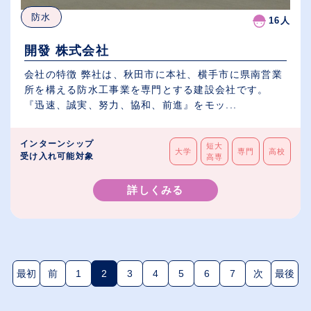
防水
16人
開發 株式会社
会社の特徴 弊社は、秋田市に本社、横手市に県南営業
所を構える防水工事業を専門とする建設会社です。
『迅速、誠実、努力、協和、前進』をモッ...
インターンシップ
短大
大学
専門
高校
受け入れ可能対象
高専
詳しくみる
最初
前
1
2
3
4
5
6
7
次
最後
(現在のページ)