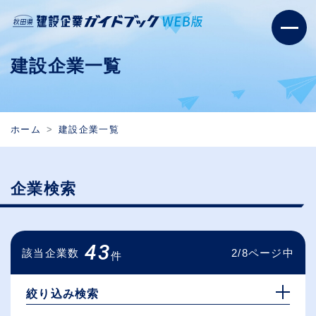
建設企業一覧
ホーム
建設企業一覧
企業検索
43
該当企業数
2/8ページ中
件
絞り込み検索