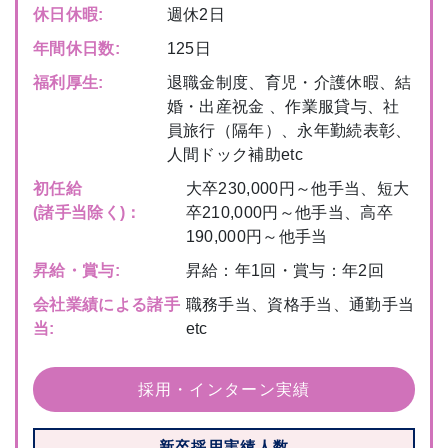
休日休暇:
週休2日
年間休日数:
125日
福利厚生:
退職金制度、育児・介護休暇、結
婚・出産祝金 、作業服貸与、社
員旅行（隔年）、永年勤続表彰、
人間ドック補助etc
初任給
大卒230,000円～他手当、短大
(諸手当除く)：
卒210,000円～他手当、高卒
190,000円～他手当
昇給・賞与:
昇給：年1回・賞与：年2回
会社業績による諸手
職務手当、資格手当、通勤手当
当:
etc
採用・インターン実績
新卒採用実績人数