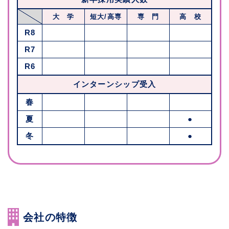
大 学
短大/高専
専 門
高 校
R8
R7
R6
インターンシップ受入
春
夏
●
冬
●
会社の特徴