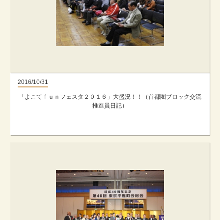
2016/10/31
「よこてｆｕｎフェスタ２０１６」大盛況！！（首都圏ブロック交流
推進員日記）