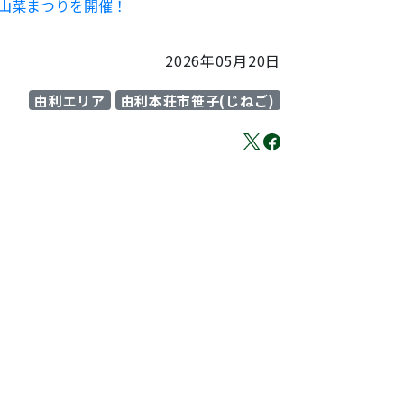
も山菜まつりを開催！
2026年05月20日
由利エリア
由利本荘市笹子(じねご)