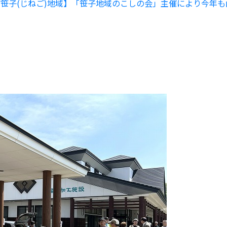
笹子(じねご)地域】「笹子地域のこしの会」主催により今年