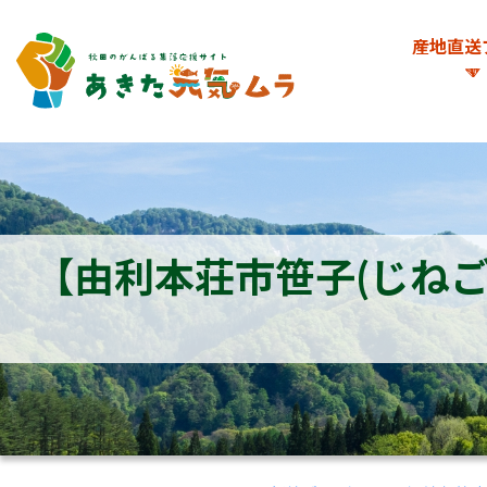
産地直送
【由利本荘市笹子(じね