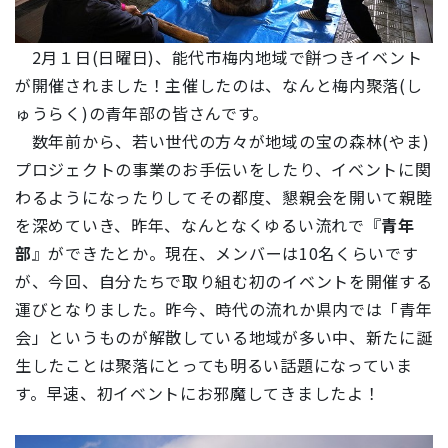
2月１日(日曜日)、能代市梅内地域で餅つきイベント
が開催されました！主催したのは、なんと梅内聚落(し
ゅうらく)の青年部の皆さんです。
数年前から、若い世代の方々が地域の宝の森林(やま)
プロジェクトの事業のお手伝いをしたり、イベントに関
わるようになったりしてその都度、懇親会を開いて親睦
を深めていき、昨年、なんとなくゆるい流れで『
青年
部
』ができたとか。現在、メンバーは10名くらいです
が、今回、自分たちで取り組む初のイベントを開催する
運びとなりました。昨今、時代の流れか県内では「
青年
会
」というものが解散している地域が多い中、新たに誕
生したことは聚落にとっても明るい話題になっていま
す。早速、初イベントにお邪魔してきましたよ！