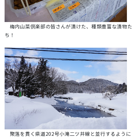
梅内山菜倶楽部の皆さんが漬けた、種類豊富な漬物た
ち！
聚落を貫く県道202号小滝二ツ井線と並行するように