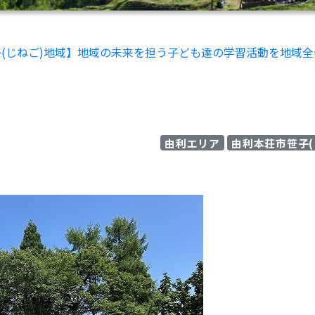
子(じねご)地域】地域の未来を担う子ども達の学習活動を地域
由利エリア
由利本荘市笹子(