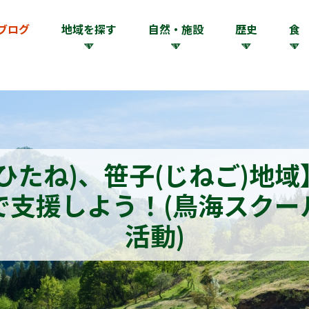
ブログ
地域を探す
自然・施設
歴史
食
ひたね)、笹子(じねご)地
で支援しよう！(鳥海スクー
活動)