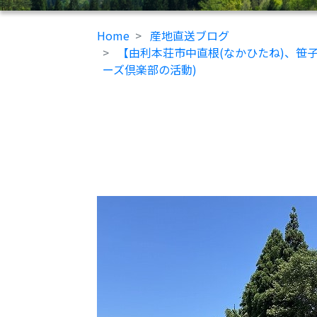
Home
産地直送ブログ
【由利本荘市中直根(なかひたね)、笹
ーズ倶楽部の活動)