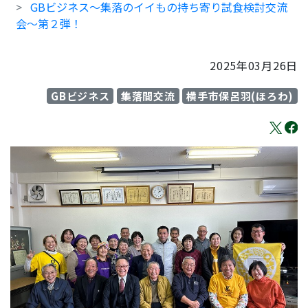
GBビジネス～集落のイイもの持ち寄り試食検討交流
会～第２弾！
2025年03月26日
GBビジネス
集落間交流
横手市保呂羽(ほろわ)