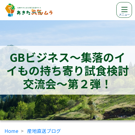
メニュー
GBビジネス～集落のイ
イもの持ち寄り試食検討
交流会～第２弾！
Home
産地直送ブログ