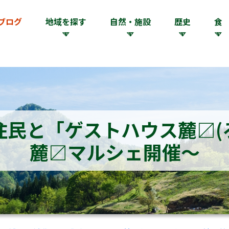
ブログ
地域を探す
自然・施設
歴史
食
民と「ゲストハウス麓〼(
麓〼マルシェ開催～