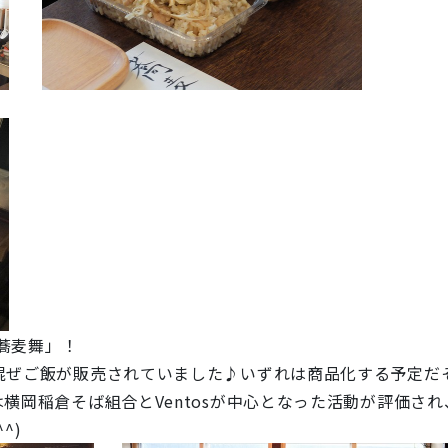
「蕎麦舞」！
混ぜご飯が販売されていました♪いずれは商品化する予定だ
横岡稲倉そば組合とVentosが中心となった活動が評価さ
^)