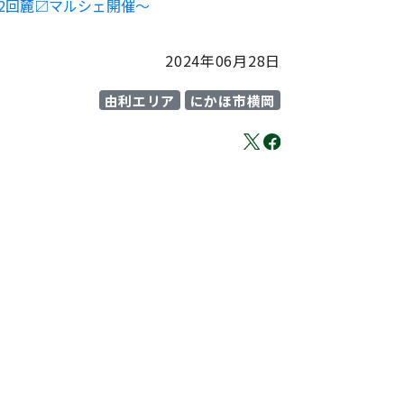
2回麓〼マルシェ開催～
2024年06月28日
由利エリア
にかほ市横岡