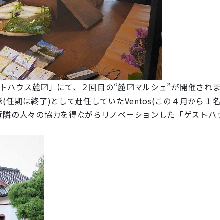
トハウス
麓〼
」にて、２回目の“麓〼マルシェ”が開催され
任期は終了)として赴任していたVentos(この４月から１
近隣の人々の協力を得ながらリノベーションした
「
ゲストハ