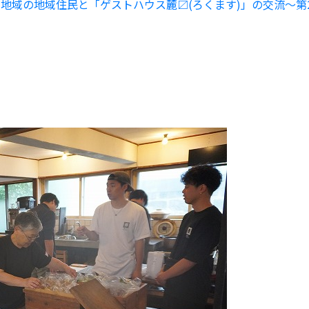
地域の地域住民と「ゲストハウス麓〼(ろくます)」の交流～第