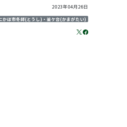
2023年04月26日
にかほ市冬師(とうし)・釜ケ台(かまがたい)