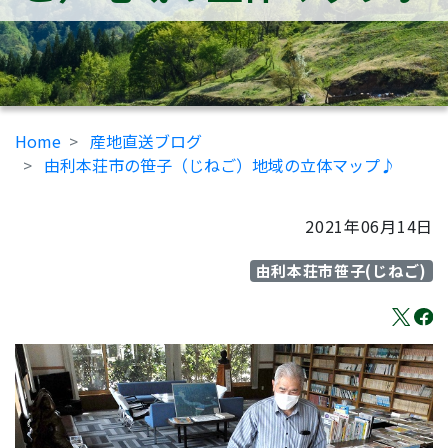
Home
産地直送ブログ
由利本荘市の笹子（じねご）地域の立体マップ♪
2021年06月14日
由利本荘市笹子(じねご)