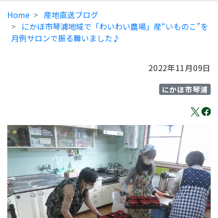
Home
産地直送ブログ
にかほ市琴浦地域で「わいわい農場」産“いものこ”を
月例サロンで振る舞いました♪
2022年11月09日
にかほ市琴浦