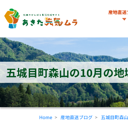
産地直送
五城目町森山の10月の
Home
産地直送ブログ
五城目町森山