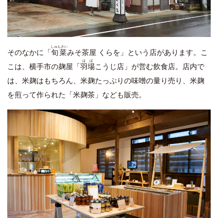
しゅんさい
そのなかに「
旬菜
みそ茶屋 くらを」という店があります。こ
はば
こは、横手市の麹屋「
羽場
こうじ店」が営む飲食店。店内で
は、米麹はもちろん、米麹たっぷりの味噌の量り売り、米麹
を煎って作られた「米麹茶」なども販売。