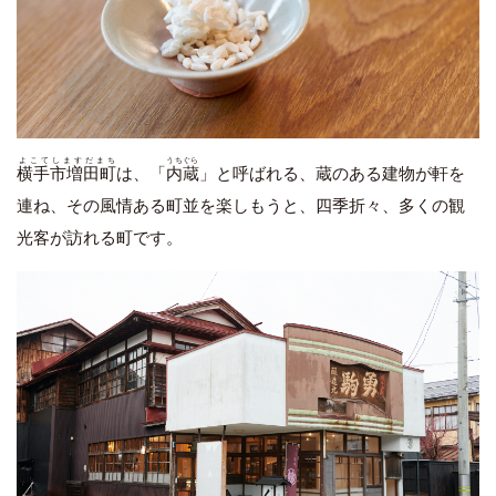
よこてしますだまち
うちぐら
横手市増田町
は、「
内蔵
」と呼ばれる、蔵のある建物が軒を
連ね、その風情ある町並を楽しもうと、四季折々、多くの観
光客が訪れる町です。