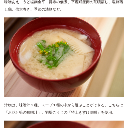
味噌あえ、うど塩麹金平、昆布の佃煮、平鹿町産卵の茶碗蒸し、塩麹蒸
し鶏、信太巻き、季節の漬物など。
汁物は、味噌汁２種、スープ１種の中から選ぶことができる。こちらは
「お花と筍の味噌汁」。羽場こうじの「特上きすけ味噌」を使用。