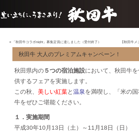
«
「秋田牛コラボnight」募集定員に達しました（受付終了）
【秋田牛メ
秋田牛 大人のプレミアムキャンペーン！
秋田県内の
５つの宿泊施設
において、秋田牛を
供するフェアを実施します。
この秋、
美しい紅葉
と
温泉
を満喫し、「米の国
牛をぜひご堪能ください。
１．実施期間
平成30年10月13日（土）～11月18日（日）