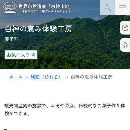
白神の恵み体験工房
藤里町
お気に入り
ホーム
施設（訪れる）
白神の恵み体験工房
観光物産館の施設で、みそや豆腐、伝統的なお菓子作り体
験ができる。