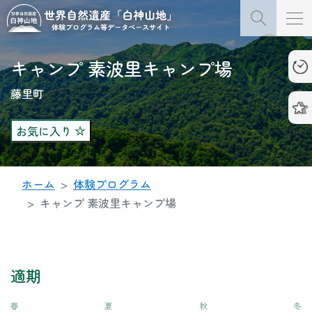
キャンプ 素波里キャンプ場
藤里町
お気に入り
ホーム
体験プログラム
キャンプ 素波里キャンプ場
適期
春
夏
秋
冬