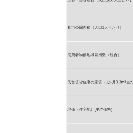
理容・美容所数（人口10万人当たり
都市公園面積（人口1人当たり）
消費者物価地域差指数（総合）
2
民営賃貸住宅の家賃（1か月3.3m
当
地価（住宅地）(平均価格)