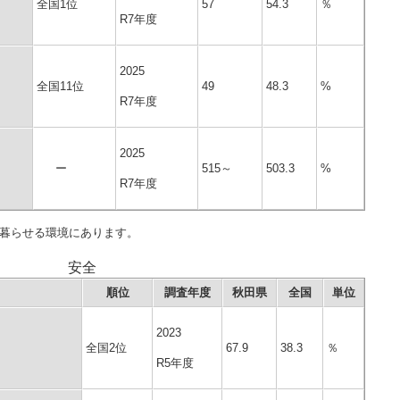
全国1位
57
54.3
％
R7年度
2025
全国11位
49
48.3
%
R7年度
2025
ー
515～
503.3
%
R7年度
暮らせる環境にあります。
安全
順位
調査年度
秋田県
全国
単位
2023
全国2位
67.9
38.3
％
R5年度