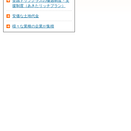
全国トップクラスの優遇制度・支
援制度（あきたリッチプラン）
安価な土地代金
様々な業種の企業が集積