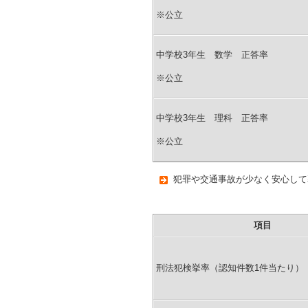
※公立
中学校3年生 数学 正答率
※公立
中学校3年生 理科 正答率
※公立
犯罪や交通事故が少なく安心して
項目
刑法犯検挙率（認知件数1件当たり）