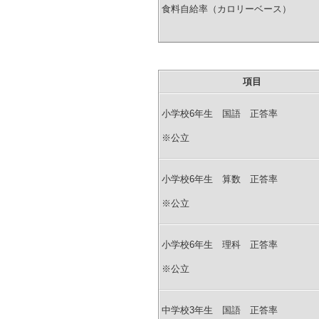
食料自給率（カロリーベース）
項目
小学校6年生 国語 正答率
※公立
小学校6年生 算数 正答率
※公立
小学校6年生 理科 正答率
※公立
中学校3年生 国語 正答率