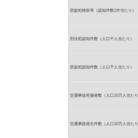
窃盗犯検挙率（認知件数1件当たり）
刑法犯認知件数（人口千人当たり）
窃盗犯認知件数（人口千人当たり）
交通事故死傷者数（人口10万人当た
交通事故発生件数（人口10万人当た