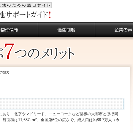
の魅力
mにあり、北京やマドリード、ニューヨークなど世界の大都市とほぼ同
2
面積は11,637km
、全国第6位の広さで、総人口は約86.7万人（令