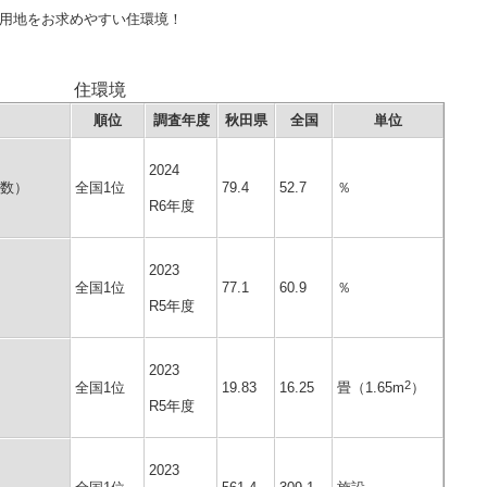
用地をお求めやすい住環境！
住環境
順位
調査年度
秋田県
全国
単位
2024
数）
全国1位
79.4
52.7
％
R6年度
2023
全国1位
77.1
60.9
％
R5年度
2023
2
19.83
全国1位
16.25
畳（1.65m
）
R5年度
2023