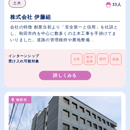
土木
33人
株式会社 伊藤組
会社の特徴 創業当初より「安全第一と信用」を社訓と
し、秋田市内を中心に数多くの土木工事を手掛けてま
いりました。道路の管理維持や農地整備...
インターンシップ
短大
大学
専門
高校
受け入れ可能対象
高専
詳しくみる
秋田市