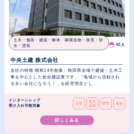
土木・舗装・建築・解体・鋼構造物・除雪・防
42人
水・塗装
中央土建 株式会社
会社の特徴 昭和14年創業、秋田県全域で建築・土木工
事を中心とした総合建設業です。「地域から信頼され
る太い会社になろう！」を経営理念とし...
インターンシップ
短大
大学
専門
高校
受け入れ可能対象
高専
詳しくみる