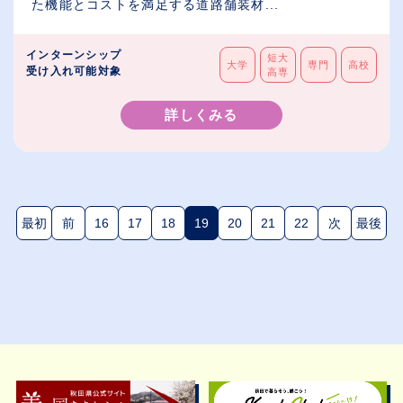
た機能とコストを満足する道路舗装材...
インターンシップ
短大
大学
専門
高校
受け入れ可能対象
高専
詳しくみる
最初
前
16
17
18
19
20
21
22
次
最後
(現在のページ)