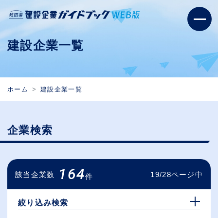
建設企業一覧
ホーム
建設企業一覧
企業検索
164
該当企業数
19/28ページ中
件
絞り込み検索