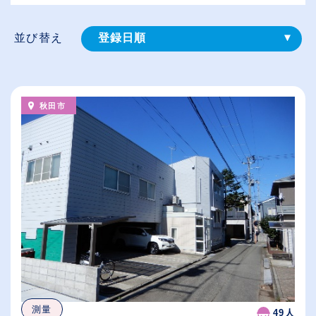
並び替え
登録⽇順
給与が高い順
（⾼卒の給与を基準）
秋田市
従業員が多い順
休日数が多い順
測量
49人