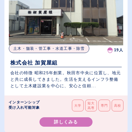
土木・舗装・管工事・水道工事・除雪
19人
株式会社 加賀屋組
会社の特徴 昭和25年創業。秋田市中央に位置し、地元
と共に成長してきました。生活を支えるインフラ整備
として土木建設業を中心に、安心と信頼...
インターンシップ
短大
大学
専門
高校
受け入れ可能対象
高専
詳しくみる