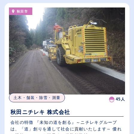
秋田市
土木・舗装・除雪・測量
45人
秋田ニチレキ 株式会社
会社の特徴 『未知の道を創る』～ニチレキグループ
は、「道」創りを通して社会に貢献いたします～ 優れ