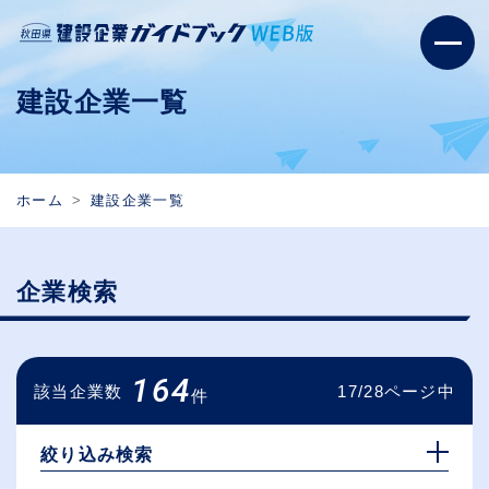
建設企業一覧
ホーム
建設企業一覧
企業検索
164
該当企業数
17/28ページ中
件
絞り込み検索