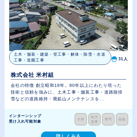
土木・舗装・建築・管工事・解体・除雪・水道
31人
工事・造園工事
株式会社 米村組
会社の特徴 創立昭和18年。80年以上にわたり培った
技術と信頼を強みに、土木工事・舗装工事・道路除排
雪などの道路維持・廃鉱山メンテナンスを...
インターンシップ
短大
大学
専門
高校
受け入れ可能対象
高専
詳しくみる