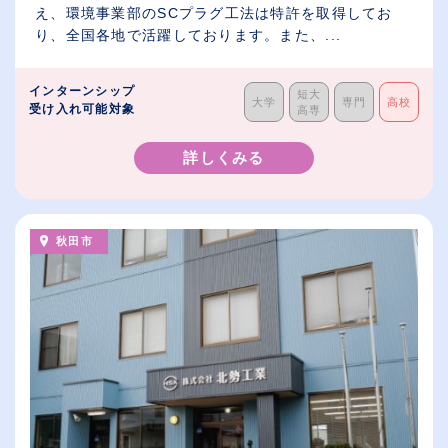
え、環境事業部のSCプラグ工法は特許を取得してお
り、全国各地で活躍しております。また、...
インターンシップ
短大
大学
専門
高校
受け入れ可能対象
高専
詳しくみる
秋田市