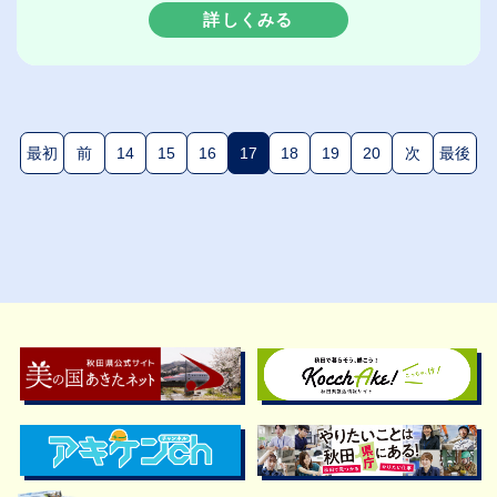
詳しくみる
最初
前
14
15
16
17
18
19
20
次
最後
(現在のページ)