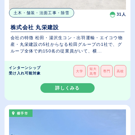
土木・舗装・法面工事・除雪
31人
株式会社 丸栄建設
会社の特徴 松田・湯沢生コン・出羽運輸・エイコウ物
産・丸栄建設の5社からなる松田グループの1社で、グ
ループ全体で約150名の従業員がいて、横...
インターンシップ
短大
大学
専門
高校
受け入れ可能対象
高専
詳しくみる
横手市