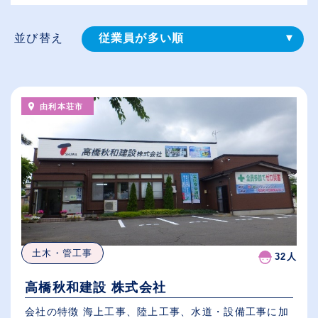
並び替え
従業員が多い順
登録⽇順
給与が高い順
由利本荘市
（⾼卒の給与を基準）
休日数が多い順
土木・管工事
32人
高橋秋和建設 株式会社
会社の特徴 海上工事、陸上工事、水道・設備工事に加