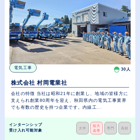
電気工事
30人
株式会社 村岡電業社
会社の特徴 当社は昭和21年に創業し、地域の皆様方に
支えられ創業80周年を迎え、秋田県内の電気工事業界
でも有数の歴史を持つ企業です。内線工...
インターンシップ
短大
大学
専門
高校
受け入れ可能対象
高専