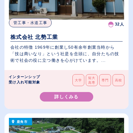
管工事・水道工事
32人
株式会社 北勢工業
会社の特徴 1969年に創業し50有余年創業当時から
「技は商いなり」という社是を念頭に、自分たちの技
術で社会の役に立つ働きを心がけています。...
インターンシップ
短大
大学
専門
高校
受け入れ可能対象
高専
詳しくみる
鹿角市