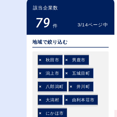
該当企業数
79
3/14ページ中
件
地域で絞り込む
×
秋田市
×
男鹿市
×
潟上市
×
五城目町
×
八郎潟町
×
井川町
×
大潟村
×
由利本荘市
×
にかほ市