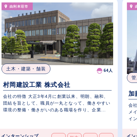
由利本荘市
土木・建築・舗装
64人
管
村岡建設工業 株式会社
加
会社の特徴 大正3年4月に創業以来、明朗、融和、
団結を旨として、職員が一丸となって、働きやすい
会
環境の整備・働きがいのある職場を作り、企業...
メ
イン
インターンシップ
イン