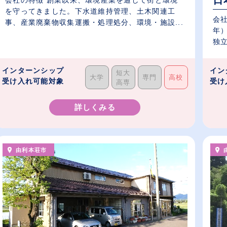
日
を守ってきました。下水道維持管理、土木関連工
会社
事、産業廃棄物収集運搬・処理処分、環境・施設...
年
独
し..
インターンシップ
イン
短大
大学
専門
高校
受け入れ可能対象
受け
高専
詳しくみる
由利本荘市