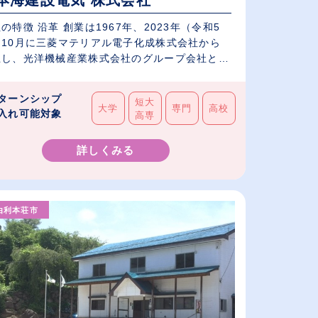
本海建設電気 株式会社
の特徴 沿革 創業は1967年、2023年（令和5
）10月に三菱マテリアル電子化成株式会社から
立し、光洋機械産業株式会社のグループ会社と
.
ターンシップ
短大
大学
専門
高校
入れ可能対象
高専
詳しくみる
由利本荘市