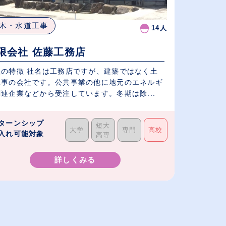
木・水道工事
14人
限会社 佐藤工務店
社の特徴 社名は工務店ですが、建築ではなく土
工事の会社です。公共事業の他に地元のエネルギ
連企業などから受注しています。冬期は除...
ターンシップ
短大
大学
専門
高校
入れ可能対象
高専
詳しくみる