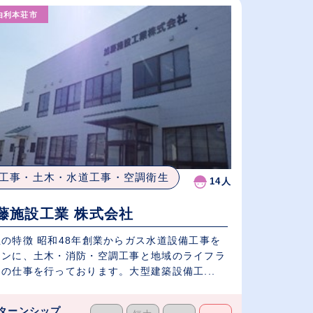
由利本荘市
給与が高い順
（⾼卒の給与を基準）
従業員が多い順
工事・土木・水道工事・空調衛生
14人
藤施設工業 株式会社
社の特徴 昭和48年創業からガス水道設備工事を
インに、土木・消防・空調工事と地域のライフラ
の仕事を行っております。大型建築設備工...
ターンシップ