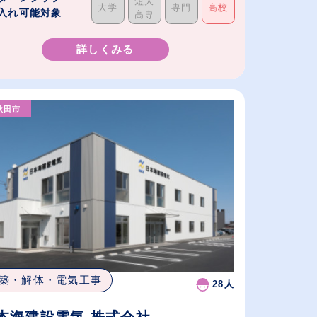
短大
大学
専門
高校
入れ可能対象
高専
詳しくみる
秋田市
築・解体・電気工事
28人