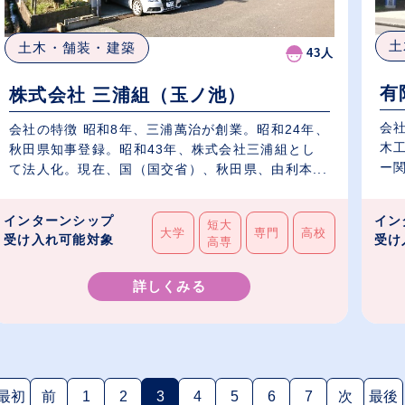
土
土木・舗装・建築
43人
有
株式会社 三浦組（玉ノ池）
会
会社の特徴 昭和8年、三浦萬治が創業。昭和24年、
木
秋田県知事登録。昭和43年、株式会社三浦組とし
ー関
て法人化。現在、国（国交省）、秋田県、由利本...
インターンシップ
イン
短大
大学
専門
高校
受け入れ可能対象
受け
高専
詳しくみる
最初
前
1
2
3
4
5
6
7
次
最後
(現在のページ)