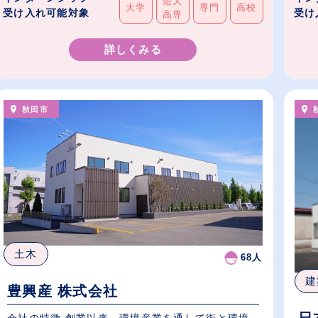
短大
大学
専門
高校
受け入れ可能対象
受け
高専
詳しくみる
秋田市
土木
68人
建
豊興産 株式会社
会社の特徴 創業以来、環境産業を通して街と環境