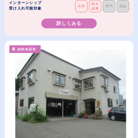
インターンシップ
短大
大学
専門
高校
受け入れ可能対象
高専
詳しくみる
由利本荘市