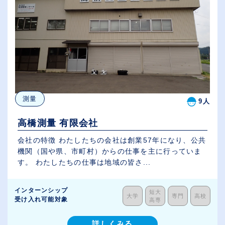
測量
9人
高橋測量 有限会社
会社の特徴 わたしたちの会社は創業57年になり、公共
機関（国や県、市町村）からの仕事を主に行っていま
す。 わたしたちの仕事は地域の皆さ...
インターンシップ
短大
大学
専門
高校
受け入れ可能対象
高専
詳しくみる