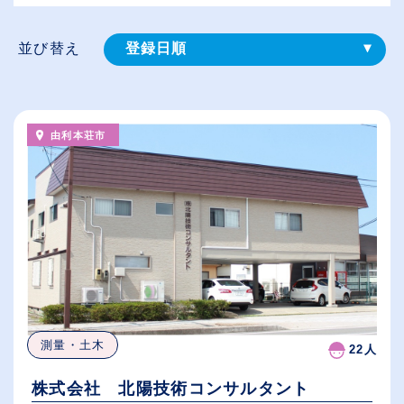
並び替え
登録⽇順
給与が高い順
（⾼卒の給与を基準）
由利本荘市
従業員が多い順
休日数が多い順
測量・土木
22人
株式会社 北陽技術コンサルタント