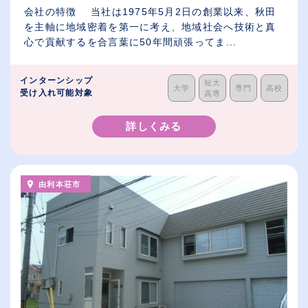
会社の特徴 当社は1975年5月2日の創業以来、秋田
を主軸に地域密着を第一に考え、地域社会へ技術と真
心で貢献するを合言葉に50年間頑張ってま...
インターンシップ
短大
大学
専門
高校
受け入れ可能対象
高専
詳しくみる
由利本荘市