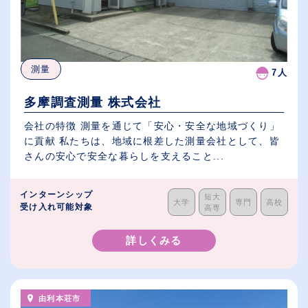
測量
7人
多摩調査測量 株式会社
会社の特徴 測量を通じて「安心・安全な地域づくり」
に貢献 私たちは、地域に根差した測量会社として、皆
さんの安心で安全な暮らしを支えること...
インターンシップ
短大
大学
専門
高校
受け入れ可能対象
高専
詳しくみる
由利本荘市