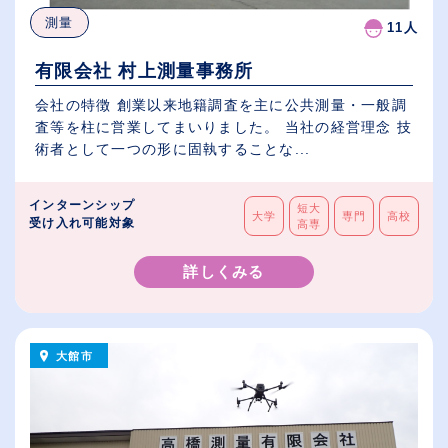
測量
11人
有限会社 村上測量事務所
会社の特徴 創業以来地籍調査を主に公共測量・一般調
査等を柱に営業してまいりました。 当社の経営理念 技
術者として一つの形に固執することな...
インターンシップ
短大
大学
専門
高校
受け入れ可能対象
高専
詳しくみる
大館市