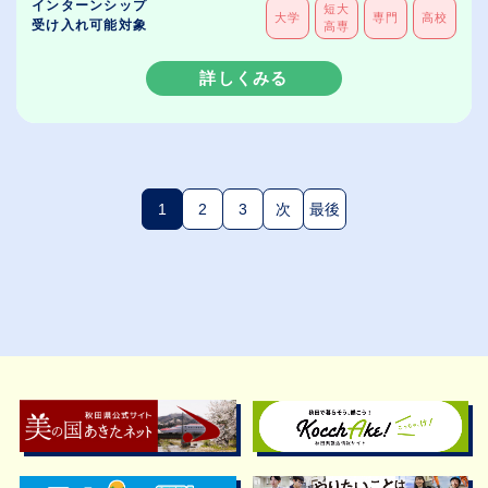
インターンシップ
短大
大学
専門
高校
受け入れ可能対象
高専
詳しくみる
1
2
3
次
最後
(現在のページ)