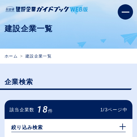
建設企業一覧
ホーム
建設企業一覧
企業検索
18
該当企業数
1/3ページ中
件
絞り込み検索