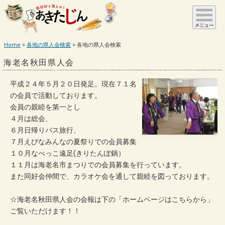
Home
各地の県人会検索
各地の県人会検索
海老名秋田県人会
平成２４年５月２０日発足。現在７１名
の会員で活動しております。
会員の親睦を第一とし
４月は総会、
６月日帰りバス旅行、
７月えびなみんなの夏祭りでの会員募集
１０月なべっこ遠足(きりたんぽ鍋）
１１月は海老名市まつりでの会員募集を行っています。
また同好会仲間で、カラオケ会を通して親睦を図っております。
☆海老名秋田県人会の会報は下の「ホームページはこちらから」
ご覧いただけます！！