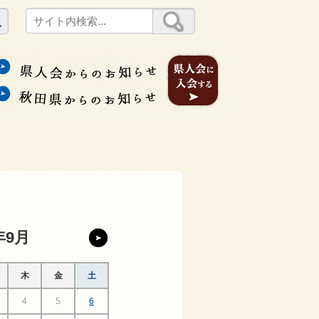
年9月
木
金
土
4
5
6