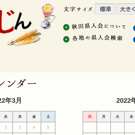
22年3月
2022
水
木
金
土
日
月
火
水
2
3
4
5