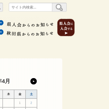
年4月
木
金
土
1
2