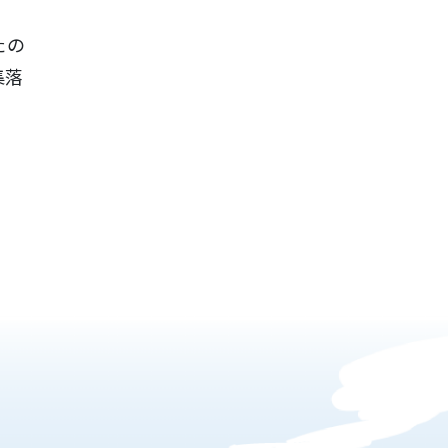
たの
集落
。
、