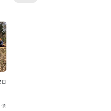
6日
て活