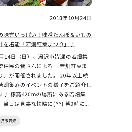
2018年10月24日
の味覚いっぱい！味噌たんぽ＆いもの
汁を堪能「若畑紅葉まつり」♪
0月14日（日）、湯沢市皆瀬の若畑集
で住民の皆さんによる 「若畑紅葉ま
り」が開催されました。 20年以上続
若畑集落のイベントの様子をご紹介し
す♪ 標高420mの場所にある若畑集
。当日は見事な快晴に(^^) 朝9時に...
湯沢市若畑