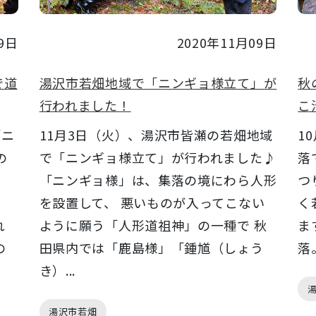
9日
2020年11月09日
で道
湯沢市若畑地域で「ニンギョ様立て」が
秋
行われました！
こ
「ニ
11月3日（火）、湯沢市皆瀬の若畑地域
1
の
で「ニンギョ様立て」が行われました♪
落
「ニンギョ様」は、集落の境にわら人形
つ
を設置して、 悪いものが入ってこない
く
れ
ように願う「人形道祖神」の一種で 秋
ま
の
田県内では「鹿島様」「鍾馗（しょう
落
き）...
湯沢市若畑