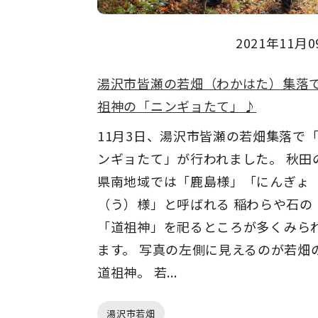
2021年11月0
湯沢市皆瀬の若畑（わかはた）集落
祖神の「ニンギョたて」♪
11月3日、湯沢市皆瀬の若畑集落で
ンギョたて」が行われました。 秋田
県南地域では「鹿島様」「にんぎょ
（う）様」と呼ばれる 稲わらや石の
「道祖神」を祀るところが多くみら
ます。 写真の左側に見えるのが若畑
道祖神。 若...
湯沢市若畑