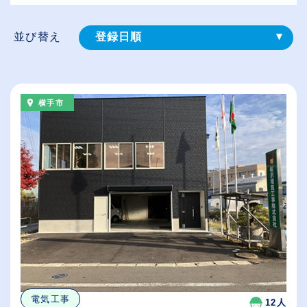
並び替え
登録⽇順
給与が高い順
（⾼卒の給与を基準）
横手市
従業員が多い順
休日数が多い順
電気工事
12人