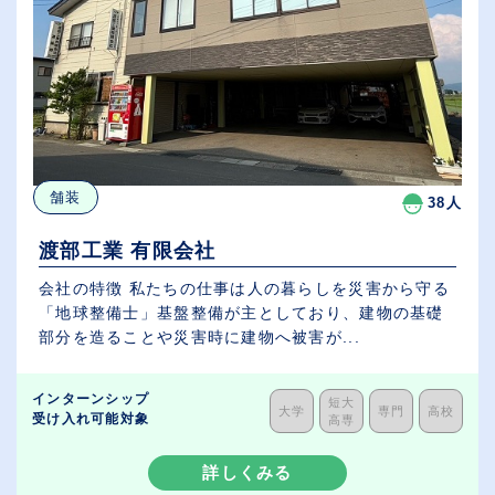
舗装
38人
渡部工業 有限会社
会社の特徴 私たちの仕事は人の暮らしを災害から守る
「地球整備士」基盤整備が主としており、建物の基礎
部分を造ることや災害時に建物へ被害が...
インターンシップ
短大
大学
専門
高校
受け入れ可能対象
高専
詳しくみる