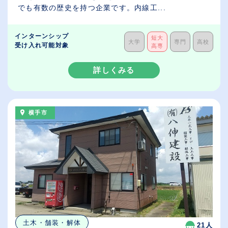
でも有数の歴史を持つ企業です。内線工...
インターンシップ
短大
大学
専門
高校
受け入れ可能対象
高専
詳しくみる
横手市
土木・舗装・解体
21人