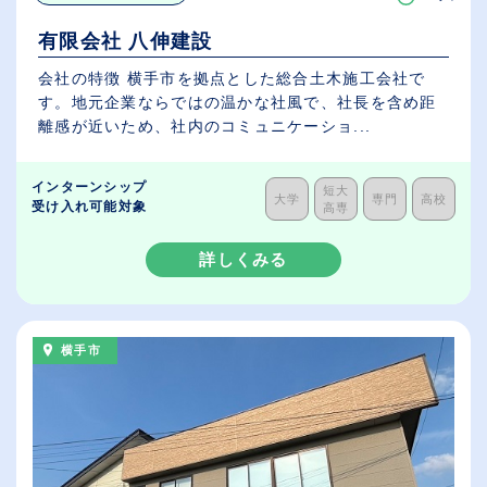
有限会社 八伸建設
会社の特徴 横手市を拠点とした総合土木施工会社で
す。地元企業ならではの温かな社風で、社長を含め距
離感が近いため、社内のコミュニケーショ...
インターンシップ
短大
大学
専門
高校
受け入れ可能対象
高専
詳しくみる
横手市