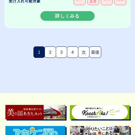
受け入れ可能対象
高専
詳しくみる
1
2
3
4
次
最後
(現在のページ)