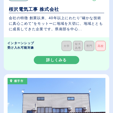
桜沢電気工事 株式会社
会社の特徴 創業以来、40年以上にわたり”確かな技術
に真心こめて”をモットーに地域を大切に、地域ととも
に成長してきた企業です。県南部を中心...
インターンシップ
短大
大学
専門
高校
受け入れ可能対象
高専
詳しくみる
横手市