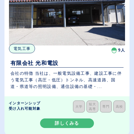
電気工事
9人
有限会社 光和電設
会社の特徴 当社は、一般電気設備工事、建設工事に伴
う電気工事（高圧・低圧）トンネル、高速道路、国
道・県道等の照明設備、通信設備の基礎・...
インターンシップ
短大
大学
専門
高校
受け入れ可能対象
高専
詳しくみる