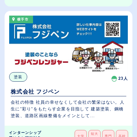
横手市
塗装
23人
株式会社 フジペン
会社の特徴 社員の幸せなくして会社の繁栄はない。人
生に”彩り”をもたらす企業を目指して 建築塗装、鋼橋
塗装、道路区画線整備をメインとして...
インターンシップ
短大
大学
専門
高校