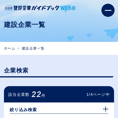
建設企業一覧
ホーム
建設企業一覧
企業検索
22
該当企業数
1/4ページ中
件
絞り込み検索