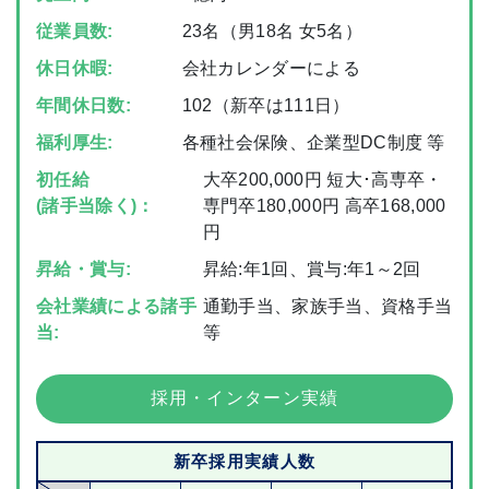
従業員数:
23名（男18名 女5名）
休日休暇:
会社カレンダーによる
年間休日数:
102（新卒は111日）
福利厚生:
各種社会保険、企業型DC制度 等
初任給
大卒200,000円 短大･高専卒・
(諸手当除く)：
専門卒180,000円 高卒168,000
円
昇給・賞与:
昇給:年1回、賞与:年1～2回
会社業績による諸手
通勤手当、家族手当、資格手当
当:
等
採用・インターン実績
新卒採用実績人数