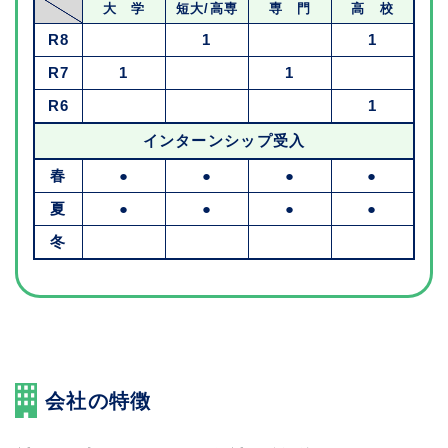
大 学
短大/高専
専 門
高 校
R8
1
1
R7
1
1
R6
1
インターンシップ受入
春
●
●
●
●
夏
●
●
●
●
冬
会社の特徴