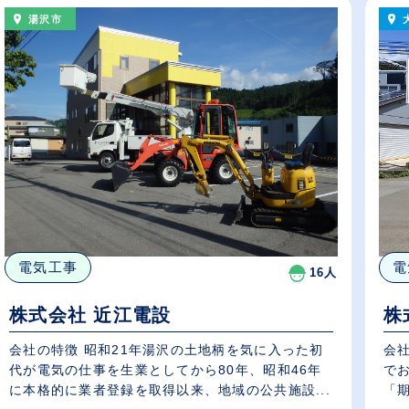
湯沢市
電気工事
電
16人
株式会社 近江電設
株
会社の特徴 昭和21年湯沢の土地柄を気に入った初
会
代が電気の仕事を生業としてから80年、昭和46年
で
に本格的に業者登録を取得以来、地域の公共施設...
「