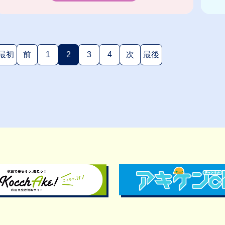
最初
前
1
2
3
4
次
最後
(現在のページ)