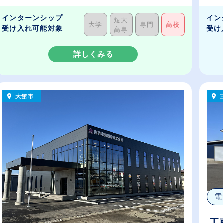
の..
インターンシップ
イン
短大
大学
専門
高校
受け入れ可能対象
受け
高専
詳しくみる
大館市
電
工