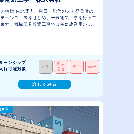
社の特徴 東北電力、秋田・能代の火力発電所の
ンテナンス工事をはじめ、一般電気工事を行って
ます。機械器具設置工事では主に農業用の...
ターンシップ
短大
大学
専門
高校
入れ可能対象
高専
詳しくみる
鹿角市