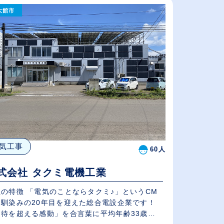
大館市
従業員が多い順
休日数が多い順
気工事
60人
式会社 タクミ電機工業
社の特徴 「電気のことならタクミ♪」というCM
お馴染みの20年目を迎えた総合電設企業です！
期待を超える感動」を合言葉に平均年齢33歳