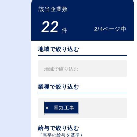
該当企業数
22
2/4ページ中
件
地域で絞り込む
業種で絞り込む
×
電気工事
給与で絞り込む
（⾼卒の給与を基準）