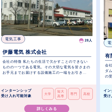
電気工事
28人
電
伊藤電気 株式会社
有
会社の特徴 私たちの生活で欠かすことのできない
会社
ものの一つである電気。その大切な電気を皆さまの
ダ
お手元までお届けする設備施工の一端をお引き...
の受
インターンシップ
イン
短大
大学
専門
高校
受け入れ可能対象
受け
高専
詳しくみる