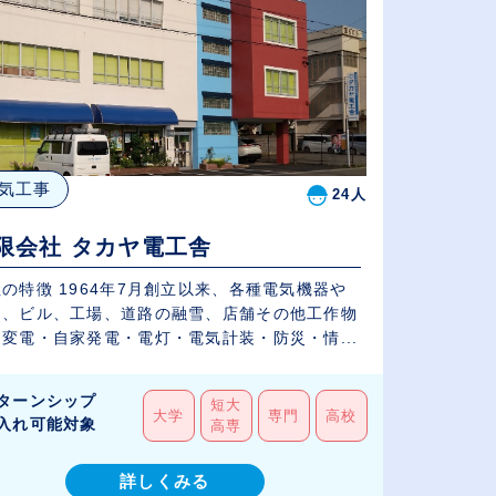
気工事
24人
限会社 タカヤ電工舎
の特徴 1964年7月創立以来、各種電気機器や
ム、ビル、工場、道路の融雪、店舗その他工作物
変電・自家発電・電灯・電気計装・防災・情...
ターンシップ
短大
大学
専門
高校
入れ可能対象
高専
詳しくみる