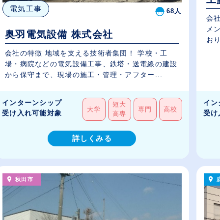
電気工事
68人
会
メ
奥羽電気設備 株式会社
おり
会社の特徴 地域を支える技術者集団！ 学校・工
場・病院などの電気設備工事、鉄塔・送電線の建設
から保守まで、現場の施工・管理・アフター...
インターンシップ
イン
短大
大学
専門
高校
受け入れ可能対象
受け
高専
詳しくみる
秋田市