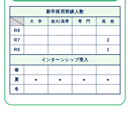
新卒採用実績人数
大 学
短大/高専
専 門
高 校
R8
R7
2
R6
1
インターンシップ受入
春
夏
●
●
●
●
冬