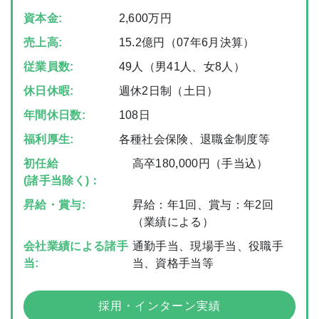
資本金:
2,600万円
売上高:
15.2億円（07年6月決算）
従業員数:
49人（男41人、女8人）
休日休暇:
週休2日制（土日）
年間休日数:
108日
福利厚生:
各種社会保険、退職金制度等
初任給
高卒180,000円（手当込）
(諸手当除く)：
昇給・賞与:
昇給：年1回、賞与：年2回
（業績による）
会社業績による諸手
通勤手当、現場手当、役職手
当:
当、資格手当等
採用・インターン実績